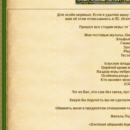
Для особо нервных. Если я удаляю вашу 
вам об этом отписываюсь в ЛС. Искл
Прошел все стадии игры: от 
Мои тестовые мульты. Он
Эльфы
Гном
Sav
Plа
Тест
Iскусное влад
Gорячей крови 
Rаздор игры небре
Oсобенно,когда г
Kто назовет мен
(с)
Тот из Вас, кто сам без греха, п
Какую бы подлость вы ни сделали,
Обвинять меня в предвзятом отношении-так
Житель По
«Dormiunt aliquando leg