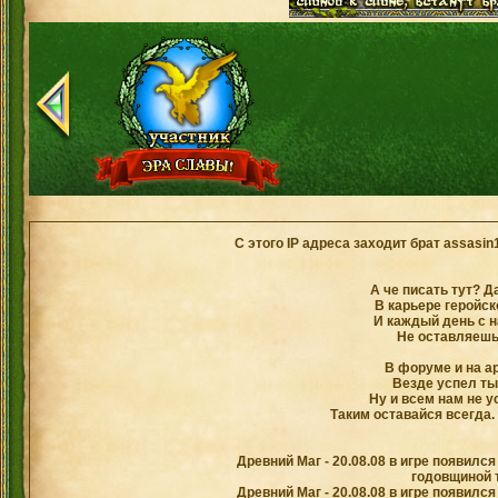
С этого IP адреса заходит брат assasin
А че писать тут? Д
В карьере геройск
И каждый день с 
Не оставляешь 
В форуме и на ар
Везде успел ты
Ну и всем нам не у
Таким оставайся всегда. 
Древний Маг - 20.08.08 в игре появился
годовщиной т
Древний Маг - 20.08.08 в игре появился