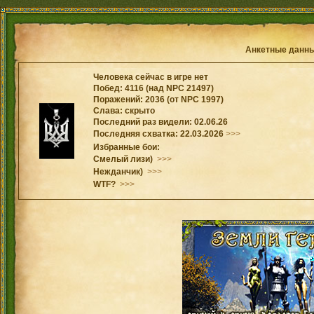
Анкетные данн
Человека сейчас в игре нет
Побед: 4116 (над NPC 21497)
Поражений: 2036 (от NPC 1997)
Слава: скрыто
Последний раз видели: 02.06.26
Последняя схватка: 22.03.2026
>>>
Избранные бои:
Смелый лизи)
>>>
Нежданчик)
>>>
WTF?
>>>