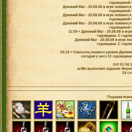
годовщиной т
Древний Маг - 20.08.08 в игре появился
годовщиной т
Древний Маг - 20.08.08 в игре появился
годовщиной т
Древний Маг - 20.08.08 в игре появился
годовщиной т
11:09 > Древний Маг - 20.08.08 в игр
годовщина. С годов
Древний Маг - 20.08.08 в игре по
годовщина. С годов
20:10 > Скиталец первого уровня Древний
сегодня у него 10 годовщина
### 01:50 
acMe выполнил задание Ферона
24 сл
Подарки игро